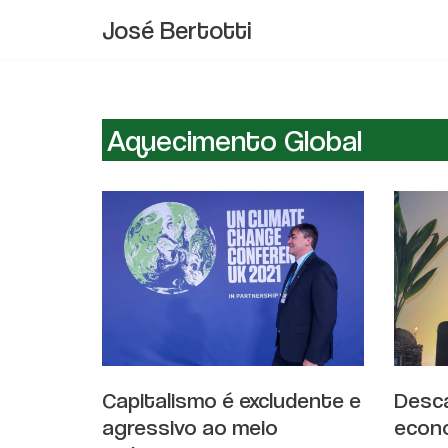
José Bertotti
Pular
para
o
conteúdo
Aquecimento Global
Capitalismo é excludente e
Desca
agressivo ao meio
econ