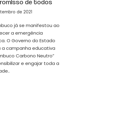
romisso de todos
etembro de 2021
buco já se manifestou ao
ecer a emergência
ica. O Governo do Estado
á a campanha educativa
mbuco Carbono Neutro”
nsibilizar e engajar toda a
ade..