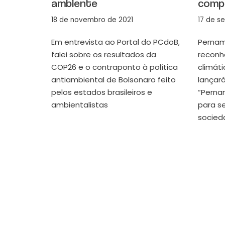
ambiente
comp
18 de novembro de 2021
17 de s
Em entrevista ao Portal do PCdoB,
Pernam
falei sobre os resultados da
reconh
COP26 e o contraponto à política
climát
antiambiental de Bolsonaro feito
lançar
pelos estados brasileiros e
“Perna
ambientalistas
para se
socied