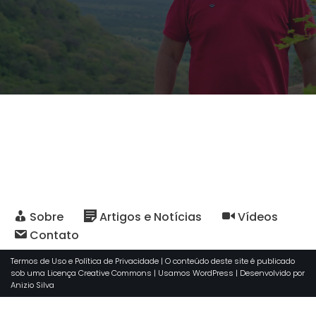
Sobre
Artigos e Notícias
Vídeos
Contato
Termos de Uso e Política de Privacidade
| O conteúdo deste site é publicado
sob uma
Licença Creative Commons
| Usamos
WordPress
| Desenvolvido por
Anizio Silva
Usamos cookies para garantir que oferecemos a melhor