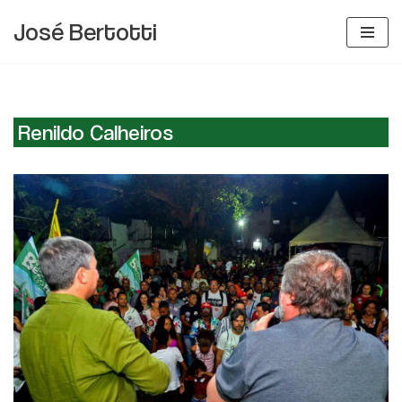
José Bertotti
Pular
para
o
conteúdo
Renildo Calheiros