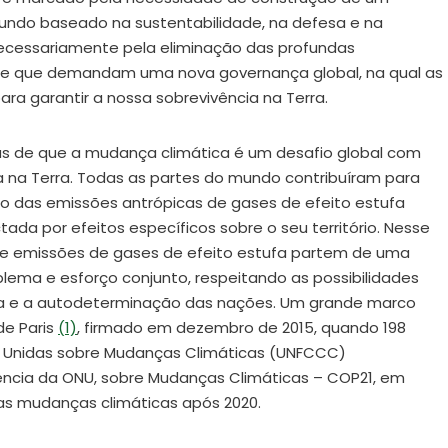
undo baseado na sustentabilidade, na defesa e na
ecessariamente pela eliminação das profundas
a, e que demandam uma nova governança global, na qual as
ra garantir a nossa sobrevivência na Terra.
s de que a mudança climática é um desafio global com
a na Terra. Todas as partes do mundo contribuíram para
io das emissões antrópicas de gases de efeito estufa
ada por efeitos específicos sobre o seu território. Nesse
o de emissões de gases de efeito estufa partem de uma
ema e esforço conjunto, respeitando as possibilidades
ica e a autodeterminação das nações. Um grande marco
de Paris
(1)
, firmado em dezembro de 2015, quando 198
nidas sobre Mudanças Climáticas (UNFCCC)
ência da ONU, sobre Mudanças Climáticas – COP21, em
 as mudanças climáticas após 2020.