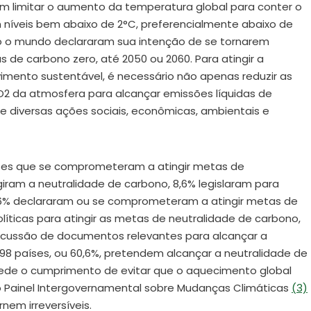
em limitar o aumento da temperatura global para conter o
níveis bem abaixo de 2°C, preferencialmente abaixo de
odo o mundo declararam sua intenção de se tornarem
s de carbono zero, até 2050 ou 2060. Para atingir a
imento sustentável, é necessário não apenas reduzir as
 da atmosfera para alcançar emissões líquidas de
e diversas ações sociais, econômicas, ambientais e
íses que se comprometeram a atingir metas de
giram a neutralidade de carbono, 8,6% legislaram para
0,6% declararam ou se comprometeram a atingir metas de
líticas para atingir as metas de neutralidade de carbono,
scussão de documentos relevantes para alcançar a
198 países, ou 60,6%, pretendem alcançar a neutralidade de
pede o cumprimento de evitar que o aquecimento global
pelo Painel Intergovernamental sobre Mudanças Climáticas
(3)
nem irreversíveis.