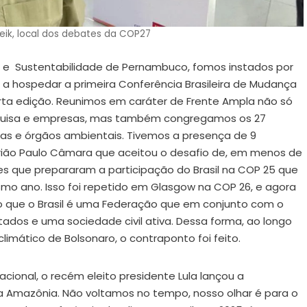
eik, local dos debates da COP27
 e Sustentabilidade de Pernambuco, fomos instados por
l a hospedar a primeira Conferência Brasileira de Mudança
arta edição. Reunimos em caráter de Frente Ampla não só
esquisa e empresas, mas também congregamos os 27
rias e órgãos ambientais. Tivemos a presença de 9
trião Paulo Câmara que aceitou o desafio de, em menos de
es que prepararam a participação do Brasil na COP 25 que
o ano. Isso foi repetido em Glasgow na COP 26, e agora
 que o Brasil é uma Federação que em conjunto com o
tados e uma sociedade civil ativa. Dessa forma, ao longo
imático de Bolsonaro, o contraponto foi feito.
acional, o recém eleito presidente Lula lançou a
 na Amazônia. Não voltamos no tempo, nosso olhar é para o