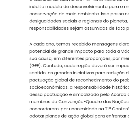
inédito modelo de desenvolvimento para o m
conservação do meio ambiente. Isso passa n
desigualdades sociais e regionais do planet
responsabilidades sejam assumidas de fato pa
A cada ano, temos recebido mensagens clara
potencial de grande impacto para toda a vid
sua causa, em diferentes proporções, por me
(GEE). Contudo, cada região deverá ser impact
sentido, as grandes iniciativas para reduçã
pactuação global de reconhecimento do probl
socioeconômicas, a responsabilidade histór
dessa pactuação é simbolizado pelo Acordo 
membros da Convenção-Quadro das Nações U
concordaram, por unanimidade na 21ª Confer
adotar planos de ação global para enfrentar