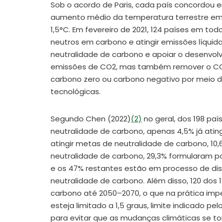
Sob o acordo de Paris, cada país concordou 
aumento médio da temperatura terrestre em 
1,5°C. Em fevereiro de 2021, 124 países em t
neutros em carbono e atingir emissões líquida
neutralidade de carbono e apoiar o desenvolv
emissões de CO2, mas também remover o CO2
carbono zero ou carbono negativo por meio d
tecnológicas.
Segundo Chen (2022)
(2)
no geral, dos 198 pa
neutralidade de carbono, apenas 4,5% já atin
atingir metas de neutralidade de carbono, 1
neutralidade de carbono, 29,3% formularam po
e os 47% restantes estão em processo de di
neutralidade de carbono. Além disso, 120 dos 
carbono até 2050–2070, o que na prática im
esteja limitado a 1,5 graus, limite indicado 
para evitar que as mudanças climáticas se tor