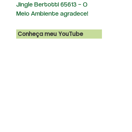
Jingle Bertotti 65613 – O
Meio Ambiente agradece!
Conheça meu YouTube