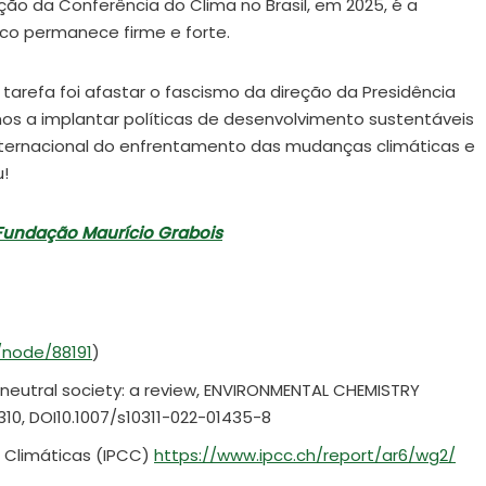
ação da Conferência do Clima no Brasil, em 2025, é a
co permanece firme e forte.
tarefa foi afastar o fascismo da direção da Presidência
os a implantar políticas de desenvolvimento sustentáveis
internacional do enfrentamento das mudanças climáticas e
u!
 Fundação Maurício Grabois
r/node/88191
)
n neutral society: a review, ENVIRONMENTAL CHEMISTRY
310, DOI10.1007/s10311-022-01435-8
 Climáticas (IPCC)
https://www.ipcc.ch/report/ar6/wg2/