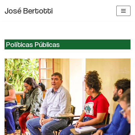
José Bertotti
Pular
para
o
conteúdo
Políticas Públicas