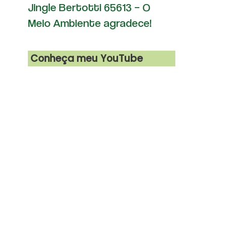
Jingle Bertotti 65613 – O
Meio Ambiente agradece!
Conheça meu YouTube