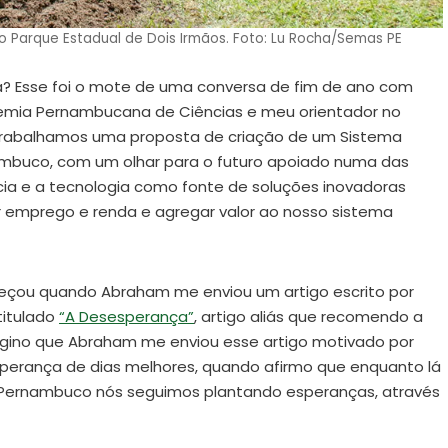
o Parque Estadual de Dois Irmãos. Foto: Lu Rocha/Semas PE
a? Esse foi o mote de uma conversa de fim de ano com
mia Pernambucana de Ciências e meu orientador no
trabalhamos uma proposta de criação de um Sistema
ambuco, com um olhar para o futuro apoiado numa das
ência e a tecnologia como fonte de soluções inovadoras
r emprego e renda e agregar valor ao nosso sistema
omeçou quando Abraham me enviou um artigo escrito por
ntitulado
“A Desesperança”
, artigo aliás que recomendo a
magino que Abraham me enviou esse artigo motivado por
erança de dias melhores, quando afirmo que enquanto lá
 Pernambuco nós seguimos plantando esperanças, através