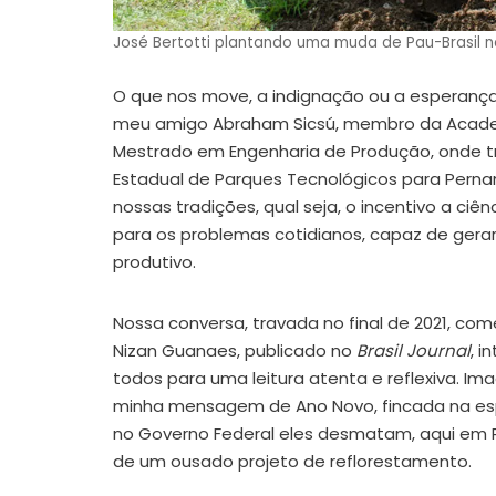
José Bertotti plantando uma muda de Pau-Brasil n
O que nos move, a indignação ou a esperanç
meu amigo Abraham Sicsú, membro da Acade
Mestrado em Engenharia de Produção, onde 
Estadual de Parques Tecnológicos para Pern
nossas tradições, qual seja, o incentivo a ci
para os problemas cotidianos, capaz de gera
produtivo.
Nossa conversa, travada no final de 2021, c
Nizan Guanaes, publicado no
Brasil Journal
, i
todos para uma leitura atenta e reflexiva. I
minha mensagem de Ano Novo, fincada na esp
no Governo Federal eles desmatam, aqui em
de um ousado projeto de reflorestamento.