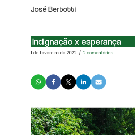
José Bertotti
Pular
para
o
conteúdo
Indignação x esperança
1 de fevereiro de 2022
2 comentários