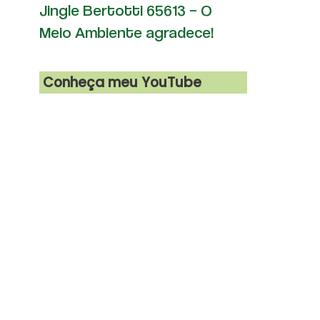
Jingle Bertotti 65613 – O
Meio Ambiente agradece!
Conheça meu YouTube