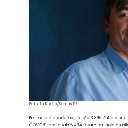
Foto: Lu Rocha/Semas PE
Em meio à pandemia, já são 3.366.714 pessoa
COVID19, das quais 6.434 foram em solo brasi