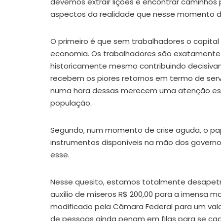
devemos extrair lições e encontrar caminhos p
aspectos da realidade que nesse momento d
O primeiro é que sem trabalhadores o capital
economia. Os trabalhadores são exatamente o
historicamente mesmo contribuindo decisiva
recebem os piores retornos em termo de servi
numa hora dessas merecem uma atenção espe
população.
Segundo, num momento de crise aguda, o pap
instrumentos disponíveis na mão dos gove
esse.
Nesse quesito, estamos totalmente desapetr
auxílio de míseros R$ 200,00 para a imensa ma
modificado pela Câmara Federal para um valor 
de pessoas ainda penam em filas para se ca