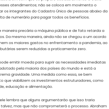
 esses atendimentos; não se coloca em movimento o
iar os integrantes do Cadastro Único de pessoas abaixo da
ta de numerário para pagar todos os benefícios.
de maneira precária a máquina pública e de fato retarda a
aos. Da mesma maneira, ainda não se chegou a um acordo
umem os maiores gastos no enfrentamento a pandemia, ao
utárias serem reduzidas a praticamente zero.
pode emitir moeda para suprir as necessidades imediatas
oi adotado pela maioria dos países do mundo e está a
trema gravidade. Uma medida como essa, se bem
 que viabilizem os investimentos estruturadores, como
aúde, educação e alimentação.
ele lembra que alguns argumentarão que isso traria
ção talvez, mas que não comprometerá o processo. Abraham