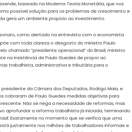
 Resende, baseado na Moderna Teoria Monetária, que nos
 como possível solução para os problemas de crescimento e
ida gera um ambiente propício ao investimento.
lsonaro, como alertado na entrevista com o economista
 expõe com toda clareza o desgosto do ministro Paulo
lo chamado “presidente operacional” do Brasil, ministro
te na insistência de Paulo Guedes de propor ao
s trabalhista, administrativa e tributária para o
presidente da Câmara dos Deputados, Rodrigo Maia, e
smos cobraram de Paulo Guedes medidas objetivas para
crescente. Não se nega a necessidade de reformas, mas
o aprofundar a reforma trabalhista já iniciada, terminando
Brasil. Exatamente no momento que se verifica que uma
está justamente nos milhões de trabalhadores informais e