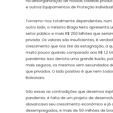
na desorganização de nossas cadeias produti
e outros Equipamentos de Proteção Individual
Tornamo-nos totalmente dependentes, num m
outro lado, o ministro Braga Neto apresenta 
setor público e mais R$ 250 bilhões que seria
privada. Os valores são insuficientes, é verd
crescimento que nos tire da estagnação, a q
muito pouco quando comparado aos R$ 1,2 tril
pandemia. Isso denota uma grande ilusão, poi
mais seguros, os mesmos vem secundados de 
que privados. O lado positivo é que nem to
Bolsonaro.
São essas as contradições que devemos explor
pandemia. A falta de um projeto de desenvo
alavancava seu crescimento econômico e já
desempregados, e mais de 50 milhões de bras