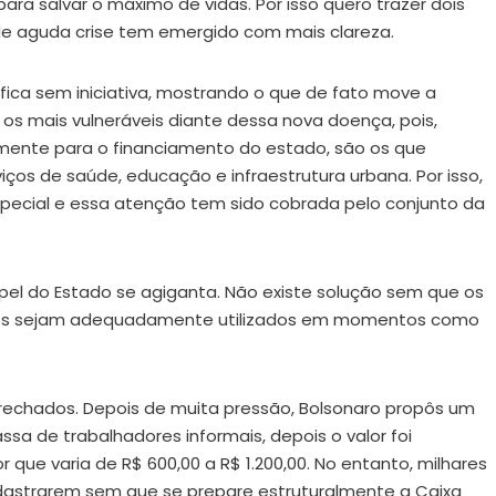
ara salvar o máximo de vidas. Por isso quero trazer dois
e aguda crise tem emergido com mais clareza.
 fica sem iniciativa, mostrando o que de fato move a
s mais vulneráveis diante dessa nova doença, pois,
mente para o financiamento do estado, são os que
ços de saúde, educação e infraestrutura urbana. Por isso,
cial e essa atenção tem sido cobrada pelo conjunto da
el do Estado se agiganta. Não existe solução sem que os
rnos sejam adequadamente utilizados em momentos como
echados. Depois de muita pressão, Bolsonaro propôs um
ssa de trabalhadores informais, depois o valor foi
que varia de R$ 600,00 a R$ 1.200,00. No entanto, milhares
dastrarem sem que se prepare estruturalmente a Caixa