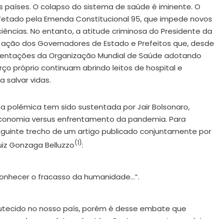
aíses. O colapso do sistema de saúde é iminente. O
fetado pela Emenda Constitucional 95, que impede novos
ciências. No entanto, a atitude criminosa do Presidente da
a ação dos Governadores de Estado e Prefeitos que, desde
rientações da Organização Mundial de Saúde adotando
ço próprio continuam abrindo leitos de hospital e
 salvar vidas.
a polêmica tem sido sustentada por Jair Bolsonaro,
conomia versus enfrentamento da pandemia. Para
guinte trecho de um artigo publicado conjuntamente por
(1)
Luiz Gonzaga Belluzzo
:
conhecer o fracasso da humanidade…”.
utecido no nosso país, porém é desse embate que