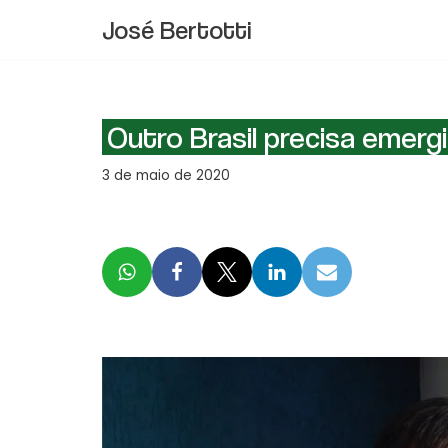
José Bertotti
Pular
para
o
conteúdo
Outro Brasil precisa emergi
3 de maio de 2020