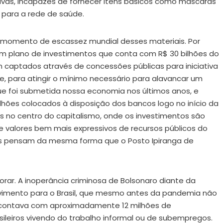
vas, incapazes de fornecer itens básicos como máscaras
 para a rede de saúde.
omento de escassez mundial desses materiais. Por
um plano de investimentos que conta com R$ 30 bilhões do
m captados através de concessões públicas para iniciativa
ade, para atingir o mínimo necessário para alavancar um
ue foi submetida nossa economia nos últimos anos, e
hões colocados à disposição dos bancos logo no início da
s no centro do capitalismo, onde os investimentos são
valores bem mais expressivos de recursos públicos do
dos pensam da mesma forma que o Posto Ipiranga de
ar. A inoperância criminosa de Bolsonaro diante da
lvimento para o Brasil, que mesmo antes da pandemia não
 contava com aproximadamente 12 milhões de
ileiros vivendo do trabalho informal ou de subempregos.