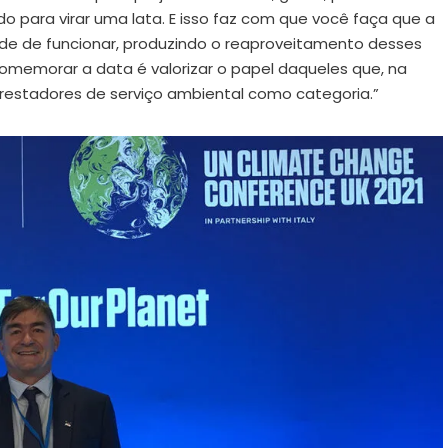
o para virar uma lata. E isso faz com que você faça que a
ade de funcionar, produzindo o reaproveitamento desses
omemorar a data é valorizar o papel daqueles que, na
 prestadores de serviço ambiental como categoria.”