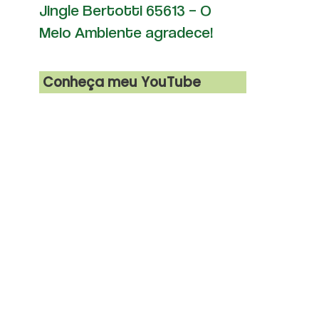
Jingle Bertotti 65613 – O
Meio Ambiente agradece!
Conheça meu YouTube